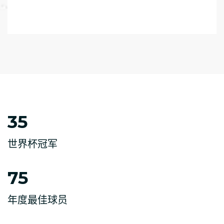
35
世界杯冠军
75
年度最佳球员