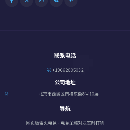
联系电话
+19662005032
公司地址
北京市西城区南横东街8号10层
导航
网页版雷火电竞 - 电竞荣耀对决实时打响