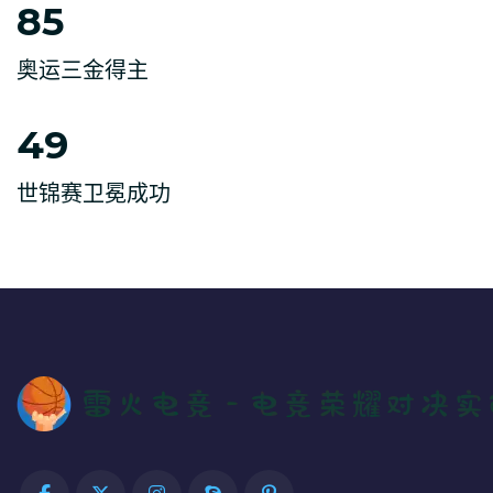
85
奥运三金得主
49
世锦赛卫冕成功