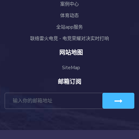
案例中心
体育动态
全站app服务
联络雷火电竞 - 电竞荣耀对决实时打响
网站地图
SiteMap
邮箱订阅